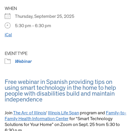
WHEN
Thursday, September 25, 2025
5:30 pm - 6:30 pm
iCal
EVENT TYPE
Webinar
Free webinar in Spanish providing tips on
using smart technology in the home to help
people with disabilities build and maintain
independence
Join
The Arc of Illinois
‘
Illinois Life Span
program and
Family-to-
Family Health Information Center
for “Smart Technology
Solutions for Your Home” on Zoom on Sept. 25 from 5:30 to
6:30 p.m.