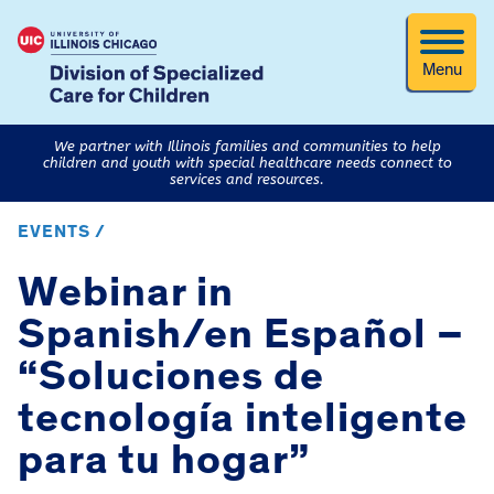
Menu
We partner with Illinois families and communities to help
children and youth with special healthcare needs connect to
services and resources.
EVENTS /
Webinar in
Spanish/en Español –
“Soluciones de
tecnología inteligente
para tu hogar”